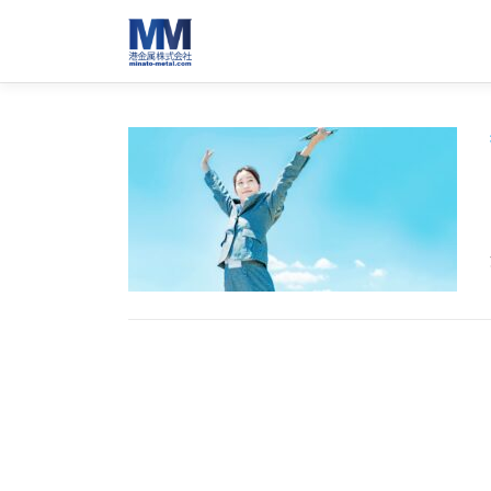
コ
ン
テ
ン
ツ
へ
更
ス
キ
新
ッ
プ
情
報