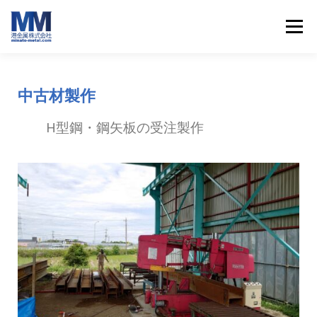
メニュー
HOME
会社案内
サービス案内
最新ニュース
中古材製作
H型鋼・鋼矢板の受注製作
お問い合わせ
インスタグラム