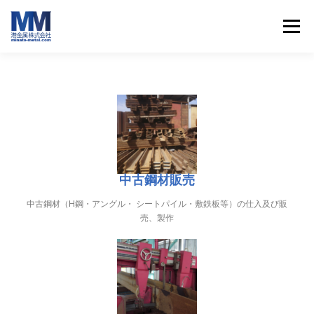
メニュー
HOME
会社案内
サービス案内
最新ニュース
お問い合わせ
インスタグラム
中古鋼材販売
中古鋼材（H鋼・アングル・ シートパイル・敷鉄板等）の仕入及び販
売、製作